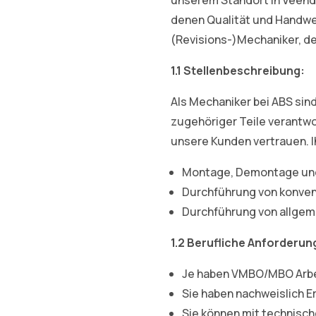
denen Qualität und Handwe
(Revisions-)Mechaniker, de
1.1
Stellenbeschreibung:
Als Mechaniker bei ABS sin
zugehöriger Teile verantwo
unsere Kunden vertrauen. 
Montage, Demontage und 
Durchführung von konven
Durchführung von allge
1.2
Berufliche Anforderun
J
e haben VMBO/MBO Arbe
Sie haben nachweislich E
Sie können mit technisch