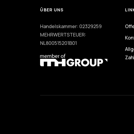
ÜBER UNS
LIN
Handelskammer: 02329259
Off
MEHRWERTSTEUER:
Kon
NL800515201B01
All
Zah