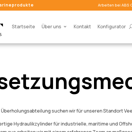
Marineprodukte
Arbeiten bei ABS 
Startseite
Über uns
Kontakt
Konfigurator
dsetzungsmec
 Überholungsabteilung suchen wir für unseren Standort Ve
ertige Hydraulikzylinder für industrielle, maritime und Off
am aus arbeiten wir mit einem erfahrenen Team an maßgesc