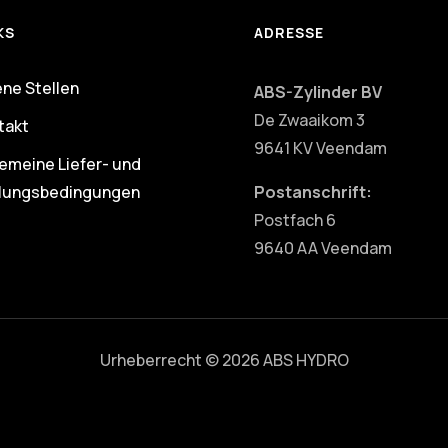
KS
ADRESSE
ene Stellen
ABS-Zylinder BV
De Zwaaikom 3
takt
9641 KV Veendam
gemeine Liefer- und
lungsbedingungen
Postanschrift:
Postfach 6
9640 AA Veendam
Urheberrecht © 2026 ABS HYDRO