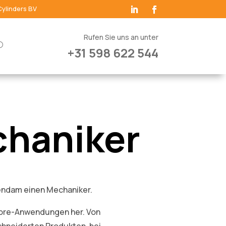
Cylinders BV
Rufen Sie uns an unter
+31 598 622 544
haniker
endam einen Mechaniker.
shore-Anwendungen her. Von
hneiderten Produkten, bei