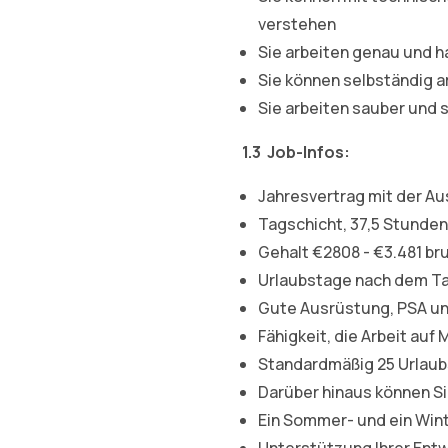
verstehen
Sie arbeiten genau und h
Sie können selbständig a
Sie arbeiten sauber und s
1.3
Job-Infos:
Jahresvertrag mit der Au
Tagschicht, 37,5 Stunde
Gehalt €2808 - €3.481 bru
Urlaubstage nach dem Tar
Gute Ausrüstung, PSA und
Fähigkeit, die Arbeit au
Standardmäßig 25 Urlaubs
Darüber hinaus können Si
Ein Sommer- und ein Win
Unterstützung Ihrer Ent