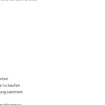
eiten
ge zu kaufen
lung sammeln.
ngsmaßnahmen