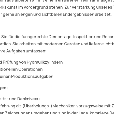
rkskunst im Vordergrund stehen. Zur Verstärkung unseres 
r gerne an engen und sichtbaren Endergebnissen arbeitet.
d Sie für die fachgerechte Demontage, Inspektion und Repar
rtlich. Sie arbeiten mit modernen Geräten und liefern sicht
Ihre Aufgaben umfassen:
Prüfung von Hydraulikzylindern
tionellen Operationen
meinen Produktionsaufgaben
gen:
its- und Denkniveau.
rfahrung als (Überholungs-)Mechaniker, vorzugsweise mit Z
en Zeichnungen umgehen und sind in der Lage, komplexe Det